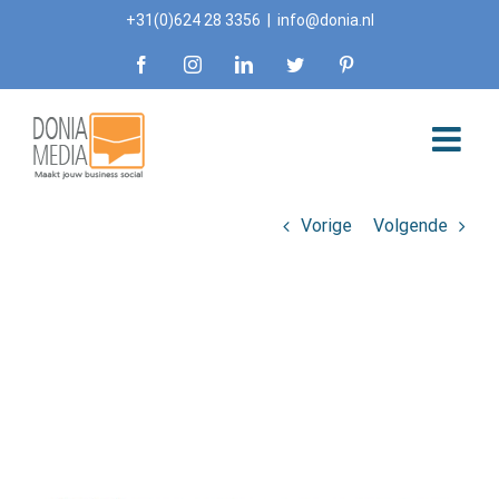
Skip
+31(0)624 28 3356
|
info@donia.nl
to
Facebook
Instagram
LinkedIn
Twitter
Pinterest
content
Vorige
Volgende