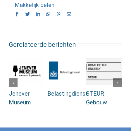
Makkelijk delen:
Facebook
Twitter
LinkedIn
WhatsApp
Pinterest
E-
mail
Gerelateerde berichten
Jenever
Belastingdienst
STEUR
A
Museum
Gebouw
Ma
Se