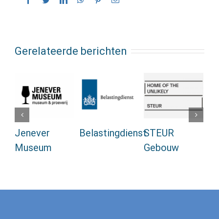
mail
Gerelateerde berichten
Jenever
Belastingdienst
STEUR
A
Museum
Gebouw
Ma
Se