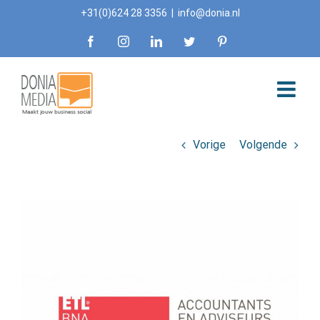
Skip
+31(0)624 28 3356
|
info@donia.nl
to
Facebook
Instagram
LinkedIn
Twitter
Pinterest
content
Vorige
Volgende