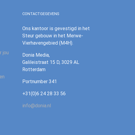
CONTACTGEGEVENS
Ons kantoor is gevestigd in het
Steur gebouw in het Merwe-
Vierhavengebied (M4H).
r jou
Donia Media,
Galileistraat 15 D, 3029 AL
Rotterdam
 en
‪Portnumber 341‪
+31(0)6 24 28 33 56
info@donia.nl