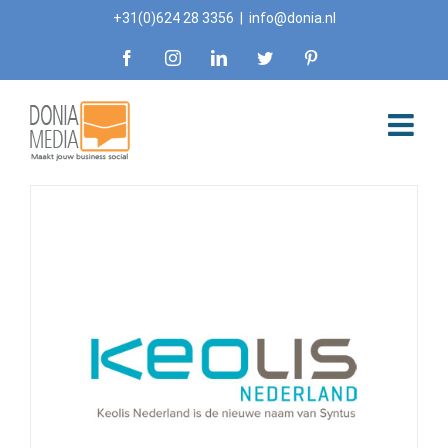
Skip
+31(0)624 28 3356
|
info@donia.nl
to
Facebook
Instagram
LinkedIn
Twitter
Pinterest
content