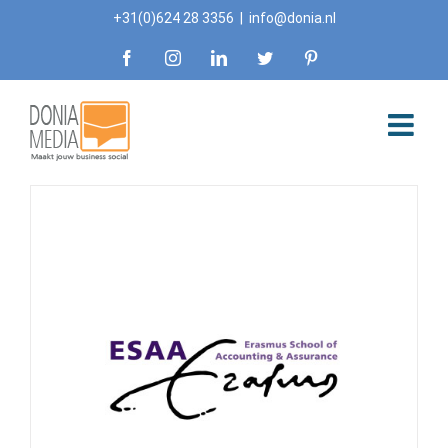
Skip
+31(0)624 28 3356
|
info@donia.nl
to
Facebook
Instagram
LinkedIn
Twitter
Pinterest
content