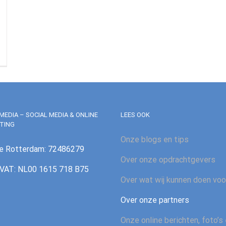
MEDIA – SOCIAL MEDIA & ONLINE
LEES OOK
TING
Onze blogs en tips
e Rotterdam: 72486279
Over onze opdrachtgevers
AT: NL00 1615 718 B75
Over wat wij kunnen doen voo
Over onze partners
Onze online berichten, foto’s