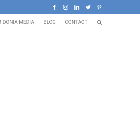
Facebook
Instagram
LinkedIn
Twitter
Pinterest
R DONIA MEDIA
BLOG
CONTACT