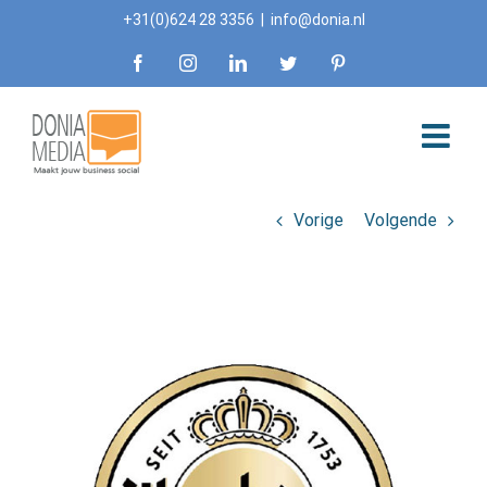
Skip
+31(0)624 28 3356
|
info@donia.nl
to
Facebook
Instagram
LinkedIn
Twitter
Pinterest
content
Vorige
Volgende