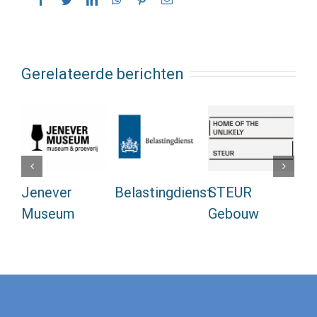
mail
Gerelateerde berichten
Jenever
Belastingdienst
STEUR
A
Museum
Gebouw
Ma
Se