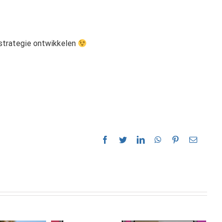
e strategie ontwikkelen
Facebook
Twitter
LinkedIn
WhatsApp
Pinterest
E-
mail