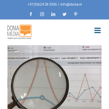
Skip
+31(0)624 28 3356
|
info@donia.nl
to
Facebook
Instagram
LinkedIn
Twitter
Pinterest
content