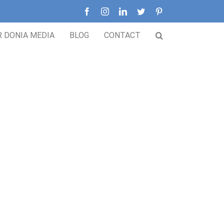
Facebook
Instagram
LinkedIn
Twitter
Pinterest
R DONIA MEDIA
BLOG
CONTACT