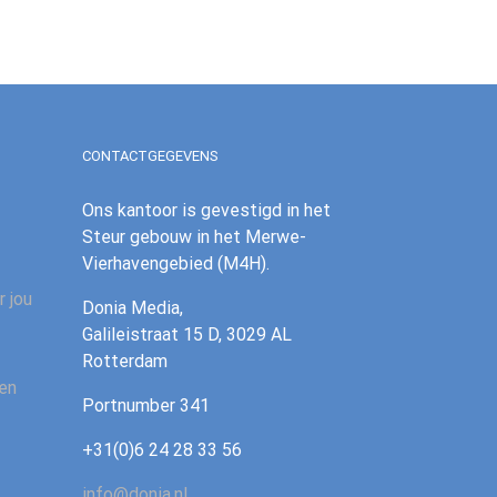
CONTACTGEGEVENS
Ons kantoor is gevestigd in het
Steur gebouw in het Merwe-
Vierhavengebied (M4H).
r jou
Donia Media,
Galileistraat 15 D, 3029 AL
Rotterdam
 en
‪Portnumber 341‪
+31(0)6 24 28 33 56
info@donia.nl