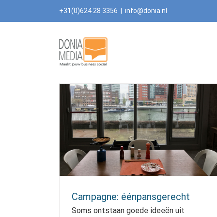
Skip
+31(0)624 28 3356
|
info@donia.nl
to
content
Campagne: éénpansgerecht
Soms ontstaan goede ideeën uit