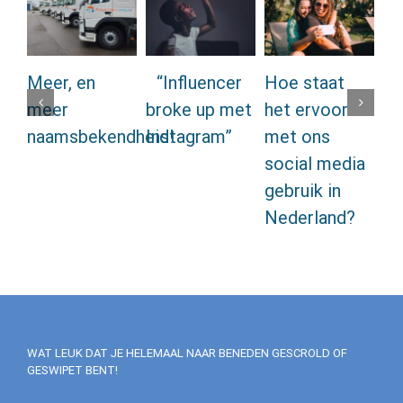
Meer, en
“Influencer
Hoe staat
Zo
meer
broke up met
het ervoor
be
naamsbekendheid!
Instagram”
met ons
ex
social media
co
gebruik in
In
Nederland?
WAT LEUK DAT JE HELEMAAL NAAR BENEDEN GESCROLD OF
GESWIPET BENT!