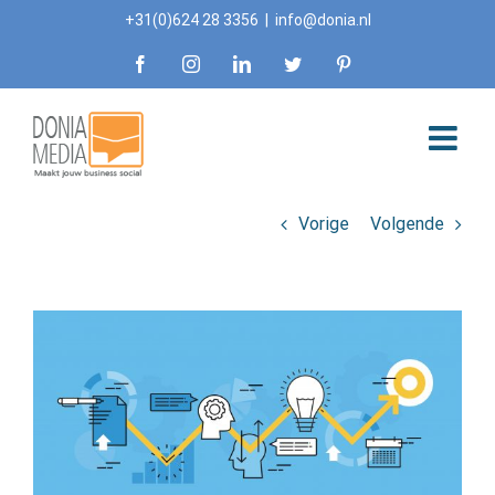
Skip
+31(0)624 28 3356
|
info@donia.nl
to
Facebook
Instagram
LinkedIn
Twitter
Pinterest
content
Vorige
Volgende