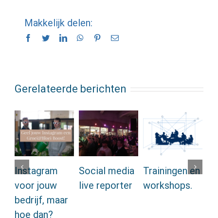
Makkelijk delen:
Facebook
Twitter
LinkedIn
WhatsApp
Pinterest
E-
mail
Gerelateerde berichten
Instagram
Social media
Trainingen en
On
voor jouw
live reporter
workshops.
so
bedrijf, maar
c
hoe dan?