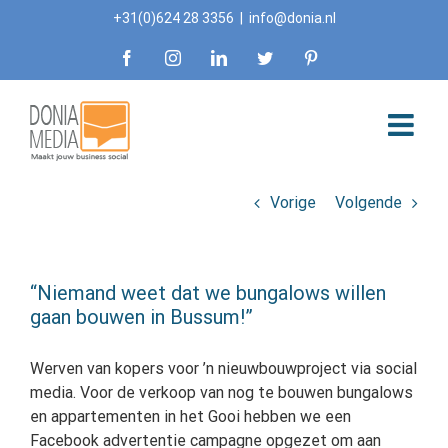
Skip
+31(0)624 28 3356
|
info@donia.nl
to
Facebook
Instagram
LinkedIn
Twitter
Pinterest
content
Vorige
Volgende
“Niemand weet dat we bungalows willen
gaan bouwen in Bussum!”
Werven van kopers voor ’n nieuwbouwproject via social
media. Voor de verkoop van nog te bouwen bungalows
en appartementen in het Gooi hebben we een
Facebook advertentie campagne opgezet om aan