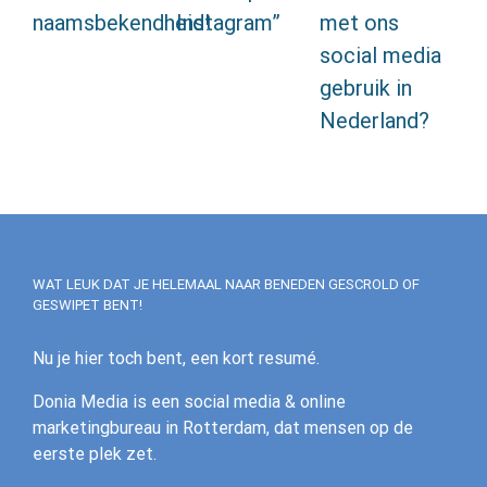
naamsbekendheid!
Instagram”
met ons
ex
social media
co
gebruik in
In
Nederland?
WAT LEUK DAT JE HELEMAAL NAAR BENEDEN GESCROLD OF
GESWIPET BENT!
Nu je hier toch bent, een kort resumé.
Donia Media is een social media & online
marketingbureau in Rotterdam, dat mensen op de
eerste plek zet.