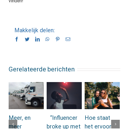
vinden!
Makkelijk delen:
Facebook
Twitter
LinkedIn
WhatsApp
Pinterest
E-
mail
Gerelateerde berichten
Meer, en
“Influencer
Hoe staat
Zo
meer
broke up met
het ervoor
be